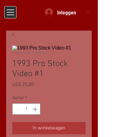
Inloggen
Productcode: 1993001
1993 Pro Stock
Video #1
Prijs
US$ 25,00
Aantal
*
In winkelwagen