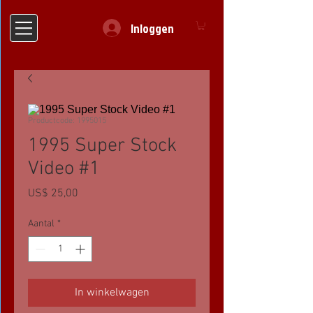
Inloggen
Productcode: 1995015
1995 Super Stock
Video #1
Prijs
US$ 25,00
Aantal
*
In winkelwagen