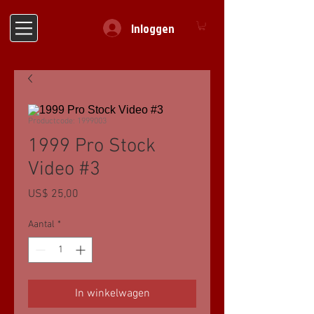
Inloggen
Productcode: 1999003
1999 Pro Stock
Video #3
Prijs
US$ 25,00
Aantal
*
In winkelwagen