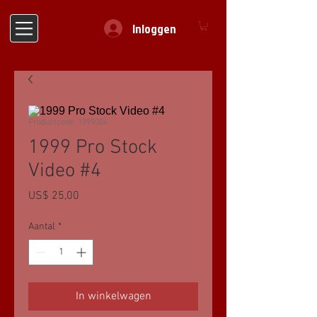
Inloggen
Productcode: 1999004
1999 Pro Stock
Video #4
Prijs
US$ 25,00
Aantal
*
In winkelwagen