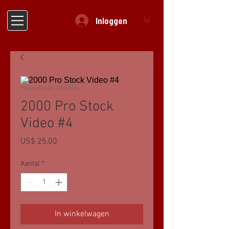
Inloggen
Productcode: 2000004
2000 Pro Stock
Video #4
Prijs
US$ 25,00
Aantal
*
In winkelwagen