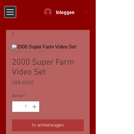
Inloggen
Productcode: 2000025
2000 Super Farm
Video Set
Prijs
US$ 60,00
Aantal
*
In winkelwagen