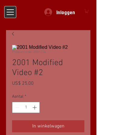
Inloggen
Productcode: 2001034
2001 Modified
Video #2
Prijs
US$ 25,00
Aantal
*
In winkelwagen