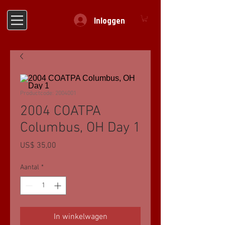
Inloggen
Productcode: 2004001
2004 COATPA
Columbus, OH Day 1
Prijs
US$ 35,00
Aantal
*
In winkelwagen