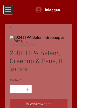
Inloggen
Productcode: 2004033
2004 ITPA Salem,
Greenup & Pana, IL
Prijs
US$ 25,00
Aantal
*
In winkelwagen