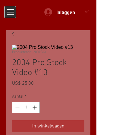
Inloggen
Productcode: 2004063
2004 Pro Stock
Video #13
Prijs
US$ 25,00
Aantal
*
In winkelwagen