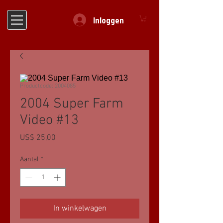
Inloggen
Productcode: 2004085
2004 Super Farm
Video #13
Prijs
US$ 25,00
Aantal
*
In winkelwagen