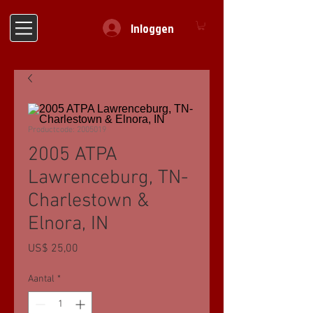
Inloggen
Productcode: 2005019
2005 ATPA
Lawrenceburg, TN-
Charlestown &
Elnora, IN
Prijs
US$ 25,00
Aantal
*