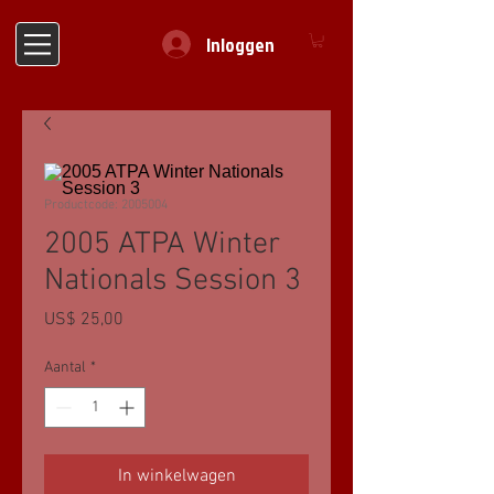
Inloggen
Productcode: 2005004
2005 ATPA Winter
Nationals Session 3
Prijs
US$ 25,00
Aantal
*
In winkelwagen