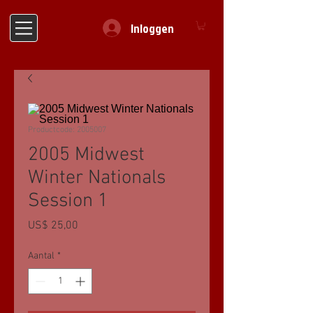
Inloggen
Productcode: 2005007
2005 Midwest
Winter Nationals
Session 1
Prijs
US$ 25,00
Aantal
*