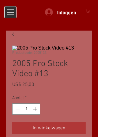
Inloggen
Productcode: 2005133
2005 Pro Stock
Video #13
Prijs
US$ 25,00
Aantal
*
In winkelwagen