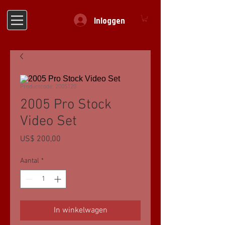
Inloggen
Productcode: 2005120
2005 Pro Stock
Video Set
Prijs
US$ 200,00
Aantal
*
In winkelwagen