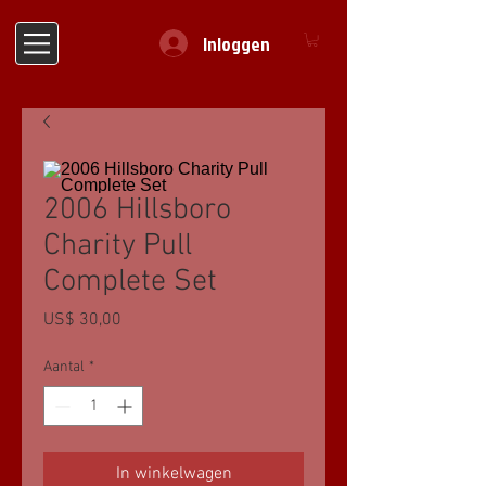
Inloggen
2006 Hillsboro
Charity Pull
Complete Set
Prijs
US$ 30,00
Aantal
*
In winkelwagen