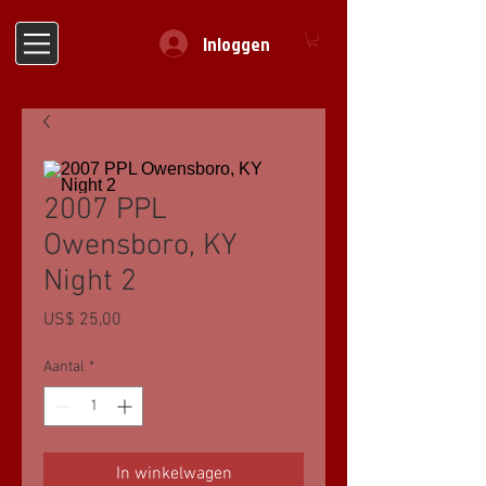
Inloggen
2007 PPL
Owensboro, KY
Night 2
Prijs
US$ 25,00
Aantal
*
In winkelwagen