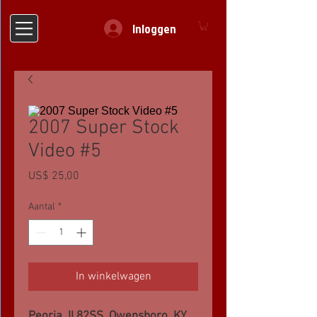
Inloggen
2007 Super Stock
Video #5
Prijs
US$ 25,00
Aantal
*
In winkelwagen
Peoria, Il 82SS, Owensboro, KY