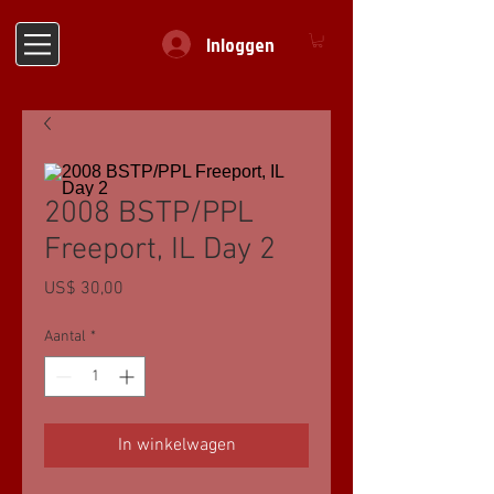
Inloggen
2008 BSTP/PPL
Freeport, IL Day 2
Prijs
US$ 30,00
Aantal
*
In winkelwagen