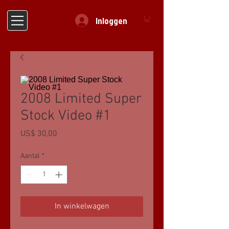
Inloggen
2008 Limited Super
Stock Video #1
Prijs
US$ 30,00
Aantal
*
In winkelwagen