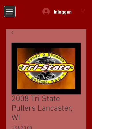
Inloggen
2008 Tri State
Pullers Lancaster,
WI
Prijs
US$ 30,00