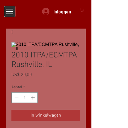
Inloggen
2010 ITPA/ECMTPA
Rushville, IL
Prijs
US$ 20,00
Aantal
*
In winkelwagen