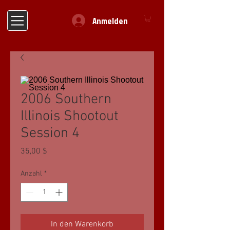
Anmelden
2006 Southern
Illinois Shootout
Session 4
Preis
35,00 $
Anzahl
*
In den Warenkorb