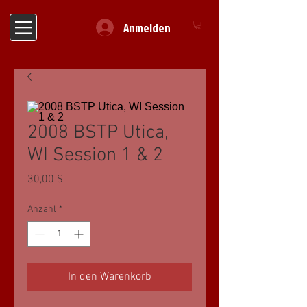
Anmelden
2008 BSTP Utica,
WI Session 1 & 2
Preis
30,00 $
Anzahl
*
In den Warenkorb