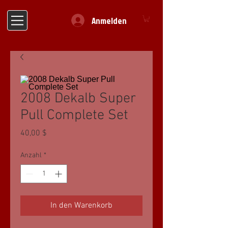
Anmelden
2008 Dekalb Super
Pull Complete Set
Preis
40,00 $
Anzahl
*
In den Warenkorb