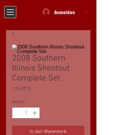
Anmelden
2008 Southern
Illinois Shootout
Complete Set
Preis
125,00 $
Anzahl
*
In den Warenkorb