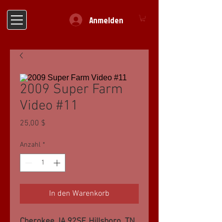
Anmelden
2009 Super Farm
Video #11
Preis
25,00 $
Anzahl
*
In den Warenkorb
Cherokee, IA 92SF, Hillsboro, TN