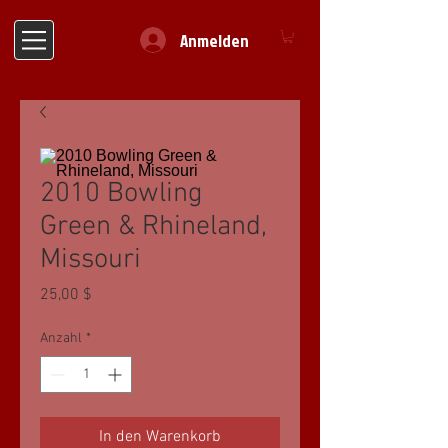
Anmelden
2010 Bowling
Green & Rhineland,
Missouri
Preis
25,00 $
Anzahl
*
In den Warenkorb