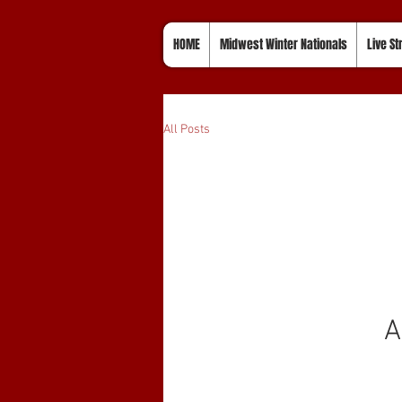
HOME
Midwest Winter Nationals
Live S
All Posts
A