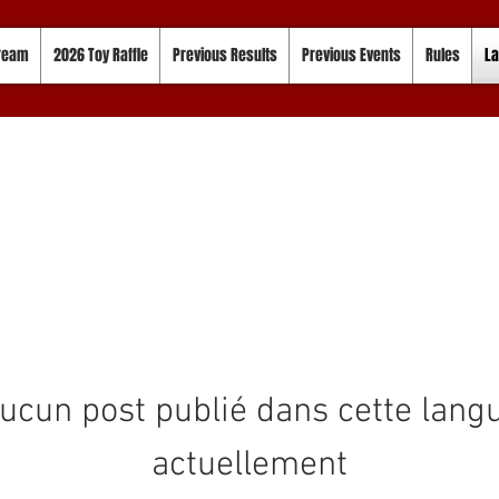
tream
2026 Toy Raffle
Previous Results
Previous Events
Rules
La
ucun post publié dans cette lang
actuellement