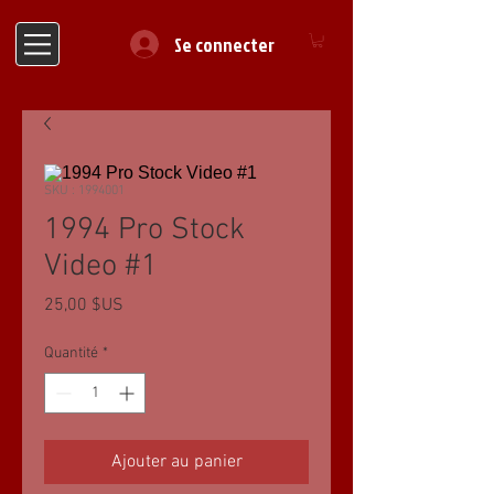
Se connecter
SKU : 1994001
1994 Pro Stock
Video #1
Prix
25,00 $US
Quantité
*
Ajouter au panier