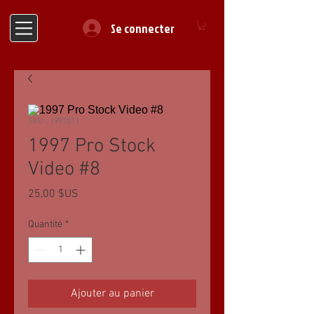
Se connecter
SKU : 1997011
1997 Pro Stock
Video #8
Prix
25,00 $US
Quantité
*
Ajouter au panier