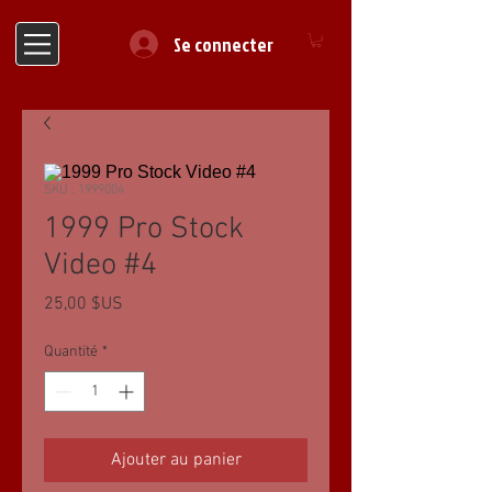
Se connecter
SKU : 1999004
1999 Pro Stock
Video #4
Prix
25,00 $US
Quantité
*
Ajouter au panier