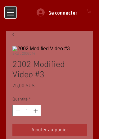
Se connecter
SKU : 2002044
2002 Modified
Video #3
Prix
25,00 $US
Quantité
*
Ajouter au panier