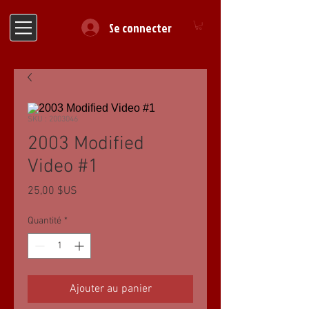
Se connecter
SKU : 2003046
2003 Modified
Video #1
Prix
25,00 $US
Quantité
*
Ajouter au panier