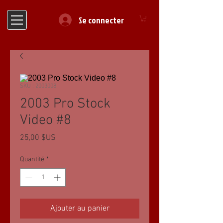
Se connecter
SKU : 2003008
2003 Pro Stock
Video #8
Prix
25,00 $US
Quantité
*
Ajouter au panier