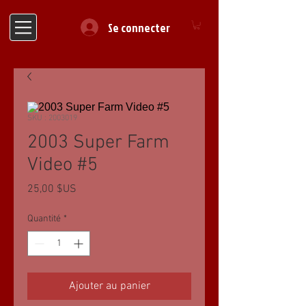
Se connecter
SKU : 2003019
2003 Super Farm
Video #5
Prix
25,00 $US
Quantité
*
Ajouter au panier