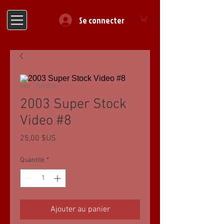
Se connecter
SKU : 2003039
2003 Super Stock
Video #8
Prix
25,00 $US
Quantité
*
Ajouter au panier