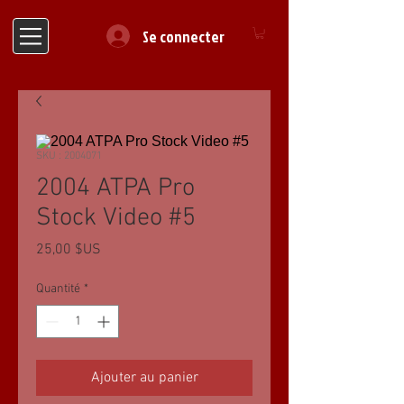
Se connecter
SKU : 2004071
2004 ATPA Pro
Stock Video #5
Prix
25,00 $US
Quantité
*
Ajouter au panier