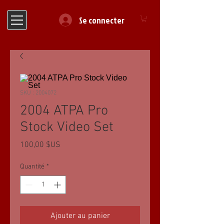
Se connecter
SKU : 2004072
2004 ATPA Pro
Stock Video Set
Prix
100,00 $US
Quantité
*
Ajouter au panier