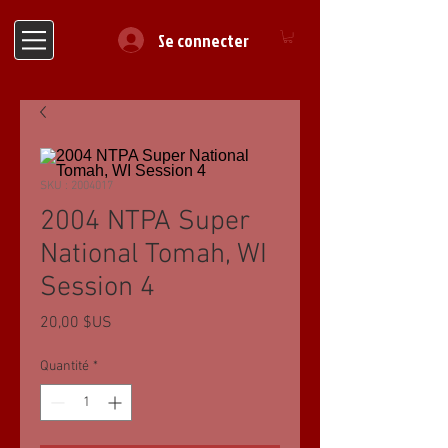
Se connecter
SKU : 2004017
2004 NTPA Super
National Tomah, WI
Session 4
Prix
20,00 $US
Quantité
*