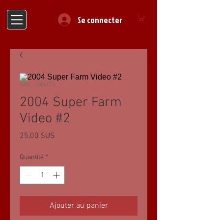
Se connecter
SKU : 2004074
2004 Super Farm
Video #2
Prix
25,00 $US
Quantité
*
Ajouter au panier