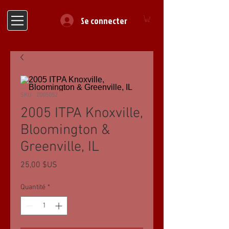
Se connecter
SKU : 2005052
2005 ITPA Knoxville,
Bloomington &
Greenville, IL
Prix
25,00 $US
Quantité
*