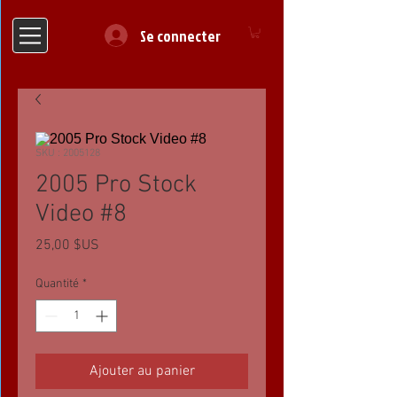
Se connecter
SKU : 2005128
2005 Pro Stock
Video #8
Prix
25,00 $US
Quantité
*
Ajouter au panier