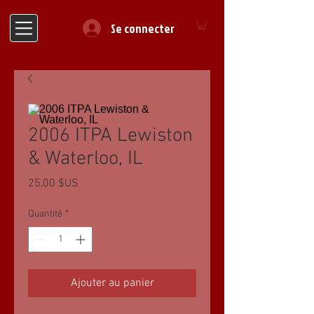
Se connecter
2006 ITPA Lewiston
& Waterloo, IL
Prix
25,00 $US
Quantité
*
Ajouter au panier