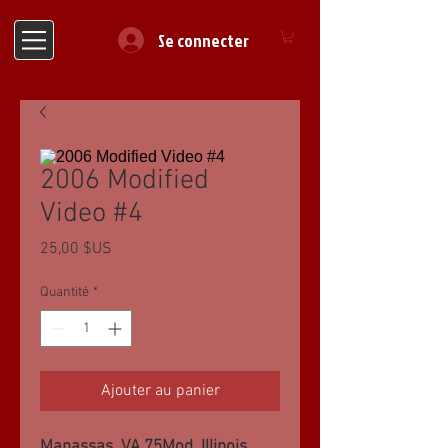
Se connecter
2006 Modified
Video #4
Prix
25,00 $US
Quantité
*
Ajouter au panier
Manassas, VA 75Mod, Illinois