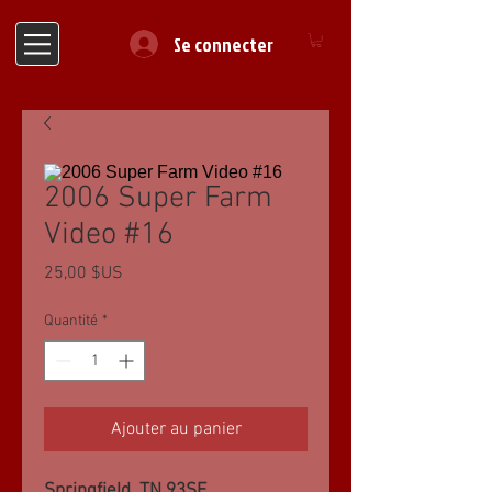
Se connecter
2006 Super Farm
Video #16
Prix
25,00 $US
Quantité
*
Ajouter au panier
Springfield, TN 93SF,