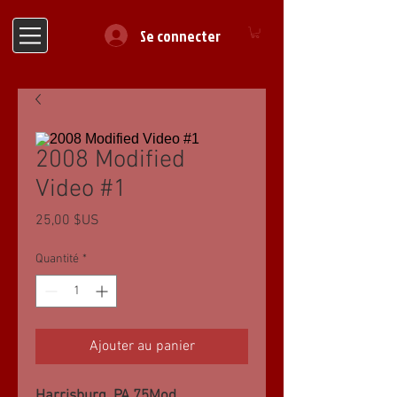
Se connecter
2008 Modified
Video #1
Prix
25,00 $US
Quantité
*
Ajouter au panier
Harrisburg, PA 75Mod,