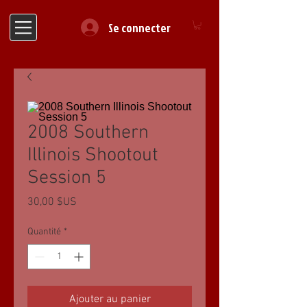
Se connecter
2008 Southern
Illinois Shootout
Session 5
Prix
30,00 $US
Quantité
*
Ajouter au panier